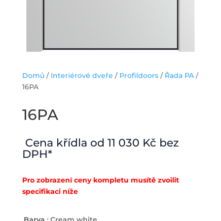
Domů
/
Interiérové dveře
/
Profildoors
/
Řada PA
/
16PA
16PA
11 030
Kč
Pro zobrazení ceny kompletu musítě zvoilit
specifikaci níže
Barva
: Cream white