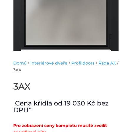
Domů
/
Interiérové dveře
/
Profildoors
/
Řada AX
/
3AX
3AX
19 030
Kč
Pro zobrazení ceny kompletu musítě zvoilit